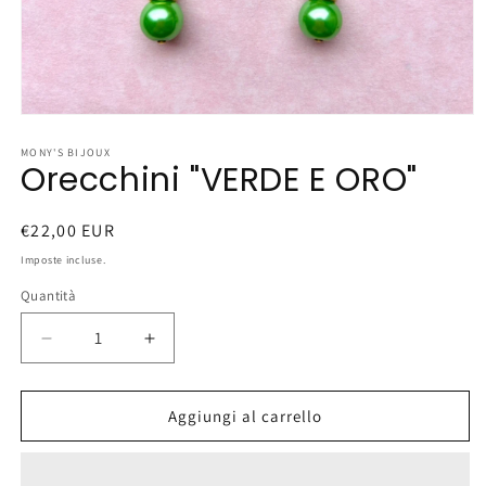
Apri
contenuti
multimediali
MONY'S BIJOUX
Orecchini "VERDE E ORO"
1
in
finestra
modale
Prezzo
€22,00 EUR
di
Imposte incluse.
listino
Quantità
Diminuisci
Aumenta
quantità
quantità
per
per
Orecchini
Orecchini
Aggiungi al carrello
&quot;VERDE
&quot;VERDE
E
E
ORO&quot;
ORO&quot;