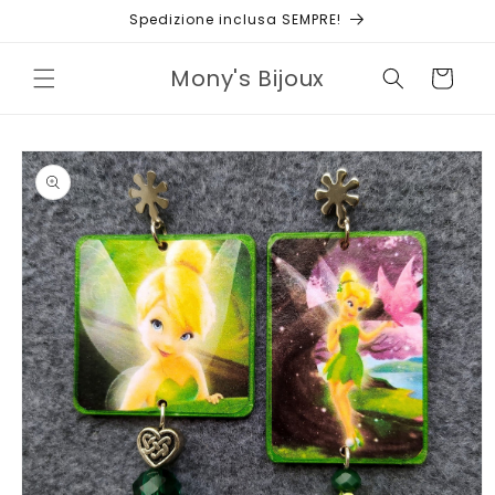
Vai
Spedizione inclusa SEMPRE!
direttamente
ai contenuti
Mony's Bijoux
Carrello
Passa alle
informazioni
sul prodotto