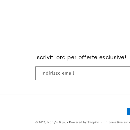
contenuti
multimediali
1
in
finestra
modale
Iscriviti ora per offerte esclusive!
Indirizzo email
M
d
© 2026,
Mony's Bijoux
Powered by Shopify
Informativa sui 
p