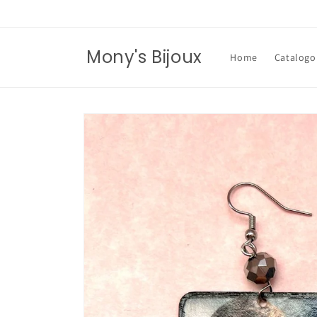
Vai
direttamente
ai contenuti
Mony's Bijoux
Home
Catalogo
Passa alle
informazioni
sul prodotto