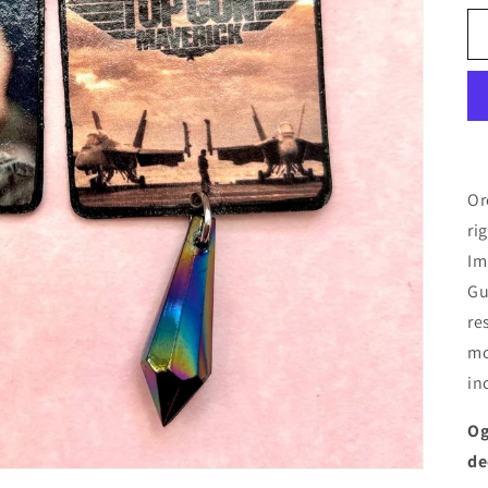
Or
ri
Im
Gu
re
mo
in
Og
de