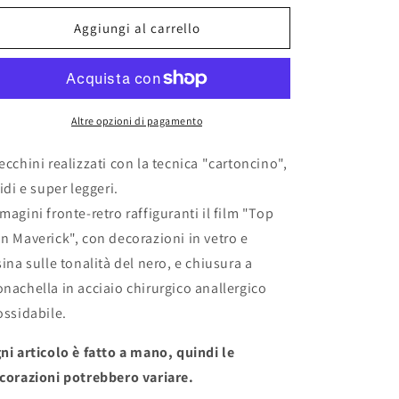
per
per
Orecchini
Orecchini
Aggiungi al carrello
&quot;TOP
&quot;TOP
GUN&quot;
GUN&quot;
Altre opzioni di pagamento
ecchini realizzati con la tecnica "cartoncino",
gidi e super leggeri.
magini fronte-retro raffiguranti il film "Top
n Maverick", con decorazioni in vetro e
sina sulle tonalità del nero, e chiusura a
nachella in acciaio chirurgico anallergico
ossidabile.
ni articolo è fatto a mano, quindi le
corazioni potrebbero variare.