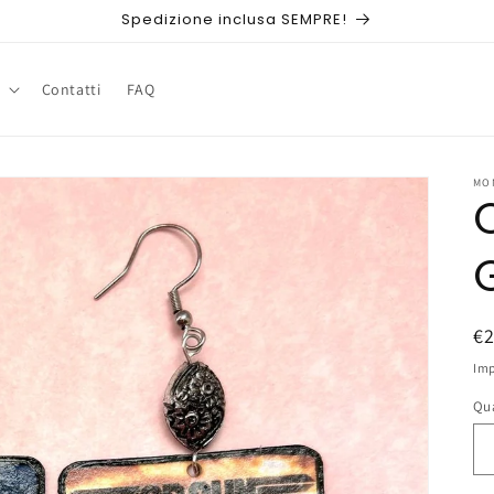
Spedizione inclusa SEMPRE!
Contatti
FAQ
MO
P
€
di
Imp
li
Qu