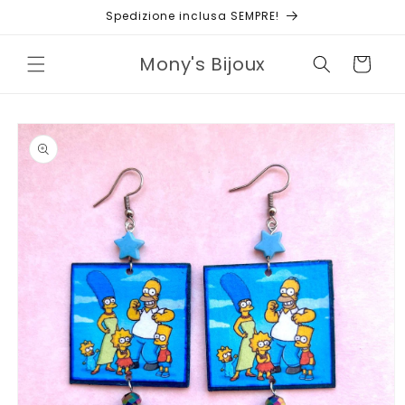
Vai
Spedizione inclusa SEMPRE!
direttamente
ai contenuti
Mony's Bijoux
Carrello
Passa alle
informazioni
sul prodotto