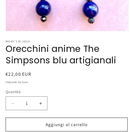
Apri
contenuti
multimediali
MONY'S BIJOUX
Orecchini anime The
1
in
finestra
Simpsons blu artigianali
modale
Prezzo
€22,00 EUR
di
Imposte incluse.
listino
Quantità
Diminuisci
Aumenta
quantità
quantità
per
per
Orecchini
Orecchini
Aggiungi al carrello
anime
anime