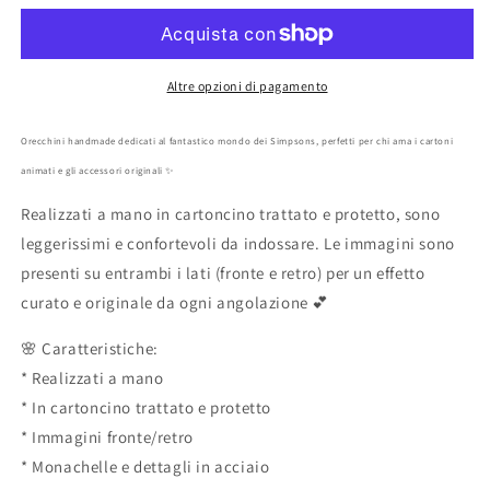
The
The
Simpsons
Simpsons
blu
blu
artigianali
artigianali
Altre opzioni di pagamento
Orecchini handmade dedicati al fantastico mondo dei Simpsons, perfetti per chi ama i cartoni
animati e gli accessori originali ✨
Realizzati a mano in cartoncino trattato e protetto, sono
leggerissimi e confortevoli da indossare. Le immagini sono
presenti su entrambi i lati (fronte e retro) per un effetto
curato e originale da ogni angolazione 💕
🌸 Caratteristiche:
* Realizzati a mano
* In cartoncino trattato e protetto
* Immagini fronte/retro
* Monachelle e dettagli in acciaio