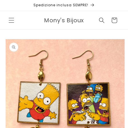
Vai
Spedizione inclusa SEMPRE!
direttamente
ai contenuti
Mony's Bijoux
Carrello
Passa alle
informazioni
sul prodotto