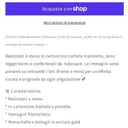
The
The
Simpsons
Simpsons
gold
gold
artigianali
artigianali
Altre opzioni di pagamento
Orecchini handmade dedicati al fantastico mondo dei Simpsons, perfetti per chi ama gli anime, la
nostalgia e gli accessori originali ✨
Realizzati a mano in cartoncino trattato e protetto, sono
leggerissimi e confortevoli da indossare. Le immagini sono
presenti su entrambi i lati (fronte e retro) per un effetto
curato e originale da ogni angolazione 💕
🌸 Caratteristiche:
* Realizzati a mano
* In cartoncino trattato e protetto
* Immagini fronte/retro
* Monachelle e dettagli in acciaio gold