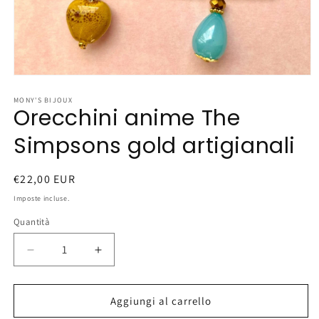
Apri
contenuti
multimediali
MONY'S BIJOUX
Orecchini anime The
1
in
finestra
Simpsons gold artigianali
modale
Prezzo
€22,00 EUR
di
Imposte incluse.
listino
Quantità
Diminuisci
Aumenta
quantità
quantità
per
per
Orecchini
Orecchini
Aggiungi al carrello
anime
anime