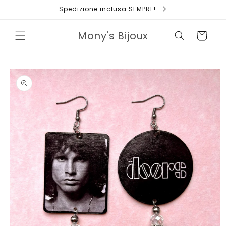
Vai
Spedizione inclusa SEMPRE!
direttamente
ai contenuti
Mony's Bijoux
Carrello
Passa alle
informazioni
sul prodotto