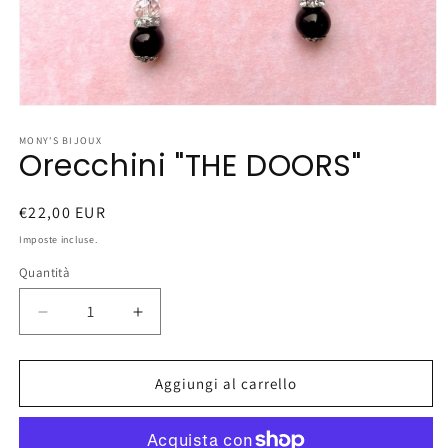
Apri
contenuti
multimediali
MONY'S BIJOUX
Orecchini "THE DOORS"
1
in
finestra
modale
Prezzo
€22,00 EUR
di
Imposte incluse.
listino
Quantità
Diminuisci
Aumenta
quantità
quantità
per
per
Orecchini
Orecchini
Aggiungi al carrello
&quot;THE
&quot;THE
DOORS&quot;
DOORS&quot;