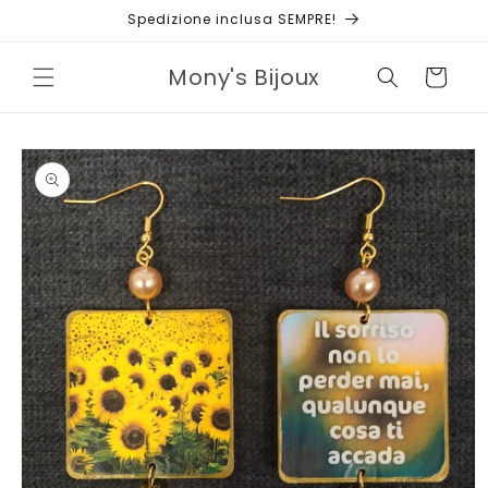
Vai
Spedizione inclusa SEMPRE!
direttamente
ai contenuti
Mony's Bijoux
Carrello
Passa alle
informazioni
sul prodotto