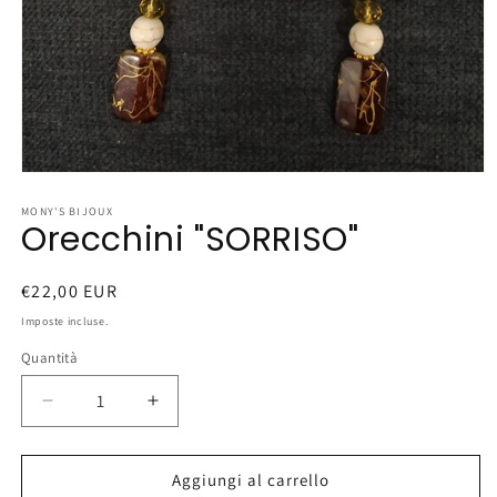
Apri
contenuti
multimediali
MONY'S BIJOUX
Orecchini "SORRISO"
1
in
finestra
modale
Prezzo
€22,00 EUR
di
Imposte incluse.
listino
Quantità
Diminuisci
Aumenta
quantità
quantità
per
per
Orecchini
Orecchini
Aggiungi al carrello