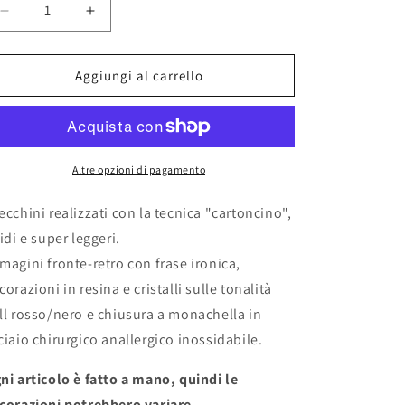
Diminuisci
Aumenta
quantità
quantità
per
per
Orecchini
Orecchini
Aggiungi al carrello
&quot;PROBLEM
&quot;PROBLEM
SOLVING&quot;
SOLVING&quot;
Altre opzioni di pagamento
ecchini realizzati con la tecnica "cartoncino",
gidi e super leggeri.
magini fronte-retro con frase ironica,
corazioni in resina e cristalli sulle tonalità
ll rosso/nero e chiusura a monachella in
ciaio chirurgico anallergico inossidabile.
ni articolo è fatto a mano, quindi le
corazioni potrebbero variare.