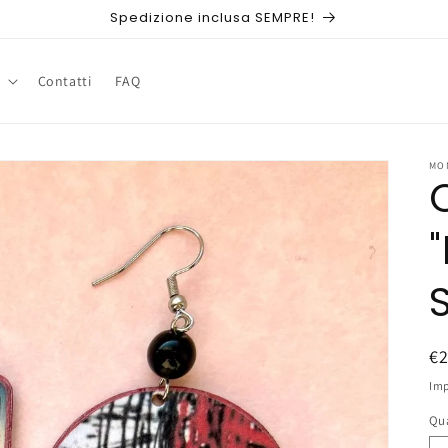
Spedizione inclusa SEMPRE!
Contatti
FAQ
MO
P
€
di
Imp
li
Qu