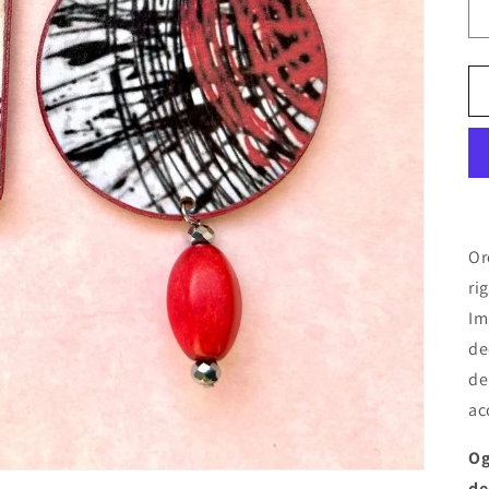
Or
ri
Im
de
de
ac
Og
de