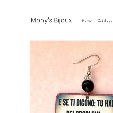
Vai
direttamente
ai contenuti
Mony's Bijoux
Home
Catalogo
Passa alle
informazioni
sul prodotto