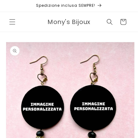
Vai
Spedizione inclusa SEMPRE!
direttamente
ai contenuti
Mony's Bijoux
Carrello
Passa alle
informazioni
sul prodotto