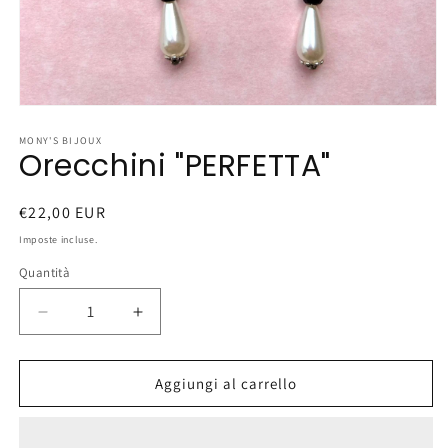
Apri
contenuti
multimediali
MONY'S BIJOUX
Orecchini "PERFETTA"
1
in
finestra
modale
Prezzo
€22,00 EUR
di
Imposte incluse.
listino
Quantità
Diminuisci
Aumenta
quantità
quantità
per
per
Orecchini
Orecchini
Aggiungi al carrello
&quot;PERFETTA&quot;
&quot;PERFETTA&quot;