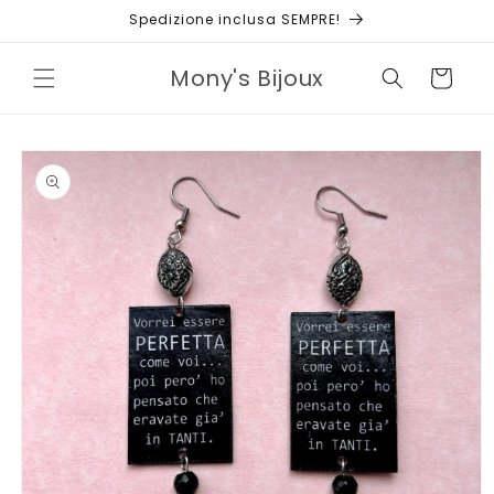
Vai
Spedizione inclusa SEMPRE!
direttamente
ai contenuti
Mony's Bijoux
Carrello
Passa alle
informazioni
sul prodotto