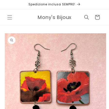
Vai
Spedizione inclusa SEMPRE!
direttamente
ai contenuti
Mony's Bijoux
Carrello
Passa alle
informazioni
sul prodotto