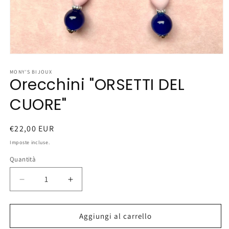
Apri
contenuti
multimediali
MONY'S BIJOUX
Orecchini "ORSETTI DEL
1
in
finestra
CUORE"
modale
Prezzo
€22,00 EUR
di
Imposte incluse.
listino
Quantità
Diminuisci
Aumenta
quantità
quantità
per
per
Orecchini
Orecchini
Aggiungi al carrello
&quot;ORSETTI
&quot;ORSETTI