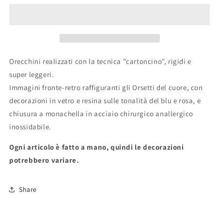
DEL
DEL
CUORE&quot;
CUORE&quot;
Orecchini realizzati con la tecnica "cartoncino", rigidi e
super leggeri.
Immagini fronte-retro raffiguranti gli Orsetti del cuore, con
decorazioni in vetro e resina sulle tonalità del blu e rosa, e
chiusura a monachella in acciaio chirurgico anallergico
inossidabile.
Ogni articolo è fatto a mano, quindi le decorazioni
potrebbero variare.
Share