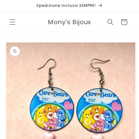
Vai
Spedizione inclusa SEMPRE!
direttamente
ai contenuti
Mony's Bijoux
Carrello
Passa alle
informazioni
sul prodotto