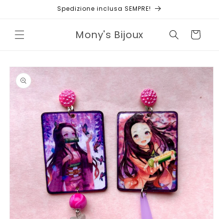
Vai
Spedizione inclusa SEMPRE!
direttamente
ai contenuti
Mony's Bijoux
Carrello
Passa alle
informazioni
sul prodotto