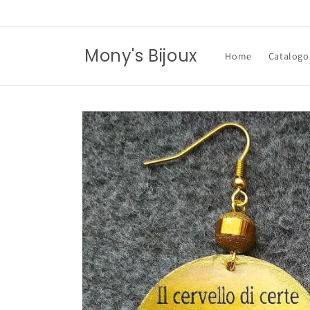
Vai
direttamente
ai contenuti
Mony's Bijoux
Home
Catalogo
Passa alle
informazioni
sul prodotto