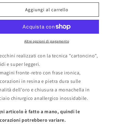
per
per
Orecchini
Orecchini
Aggiungi al carrello
&quot;MIRAGGIO&quot;
&quot;MIRAGGIO&quot;
Altre opzioni di pagamento
ecchini realizzati con la tecnica "cartoncino",
gidi e super leggeri.
magini fronte-retro con frase ironica,
corazioni in resina e pietra dura sulle
nalità dell'oro e chiusura a monachella in
ciaio chirurgico anallergico inossidabile.
ni articolo è fatto a mano, quindi le
corazioni potrebbero variare.