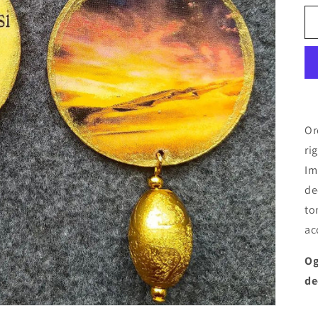
Or
ri
Im
de
to
ac
Og
de