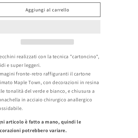
per
per
Orecchini
Orecchini
Aggiungi al carrello
&quot;MAPLE
&quot;MAPLE
TOWN&quot;
TOWN&quot;
ecchini realizzati con la tecnica "cartoncino",
gidi e super leggeri.
magini fronte-retro raffiguranti il cartone
imato Maple Town, con decorazioni in resina
lle tonalità del verde e bianco, e chiusura a
nachella in acciaio chirurgico anallergico
ossidabile.
ni articolo è fatto a mano, quindi le
corazioni potrebbero variare.