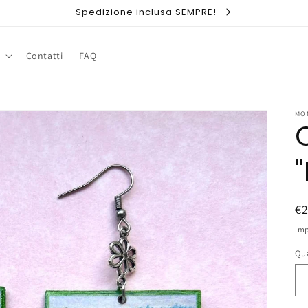
Spedizione inclusa SEMPRE!
Contatti
FAQ
MO
P
€
di
Imp
li
Qu