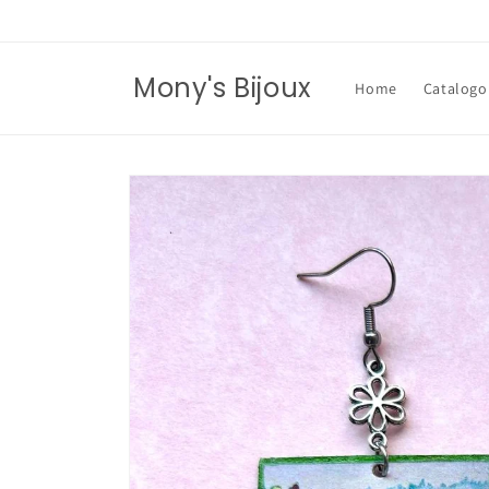
Vai
direttamente
ai contenuti
Mony's Bijoux
Home
Catalogo
Passa alle
informazioni
sul prodotto