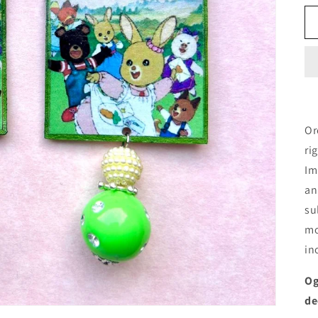
Or
ri
Im
an
su
mo
in
Og
de