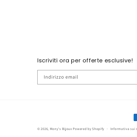
contenuti
multimediali
1
in
finestra
modale
Iscriviti ora per offerte esclusive!
Indirizzo email
M
d
© 2026,
Mony's Bijoux
Powered by Shopify
Informativa sui 
p