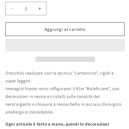
Diminuisci
Aumenta
quantità
quantità
per
per
Orecchini
Orecchini
Aggiungi al carrello
&quot;MALEFICIENT&quot;
&quot;MALEFICIENT&quot;
Orecchini realizzati con la tecnica "cartoncino", rigidi e
super leggeri.
Immagini fronte-retro raffiguranti il film "Maleficient", con
decorazioni in resina e cristalli sulle tonalità del
nero/argento e chiusura a monachella in acciaio chirurgico
anallergico inossidabile.
Ogni articolo è fatto a mano, quindi le decorazioni