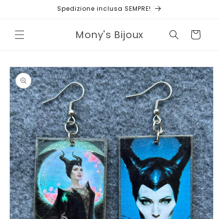
Vai
Spedizione inclusa SEMPRE!
direttamente
ai contenuti
Mony's Bijoux
Carrello
Passa alle
informazioni
sul prodotto