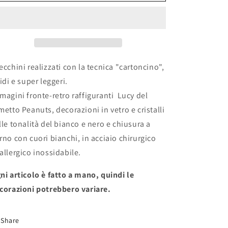
&quot;LUCY&quot;
&quot;LUCY&quot;
ecchini realizzati con la tecnica "cartoncino",
gidi e super leggeri.
magini fronte-retro raffiguranti Lucy del
metto Peanuts, decorazioni in vetro e cristalli
lle tonalità del bianco e nero e chiusura a
rno con cuori bianchi, in acciaio chirurgico
allergico inossidabile.
ni articolo è fatto a mano, quindi le
corazioni potrebbero variare.
Share