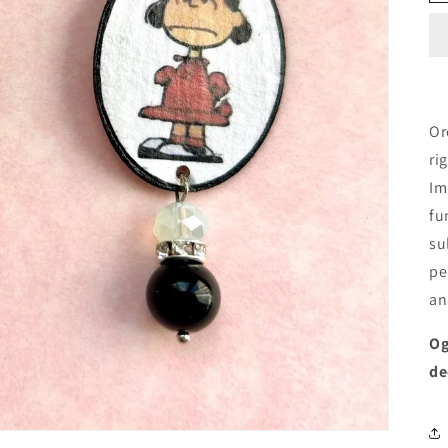
Or
ri
Im
fu
su
pe
an
Og
de