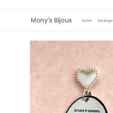
Vai
direttamente
ai contenuti
Mony's Bijoux
Home
Catalogo
Passa alle
informazioni
sul prodotto