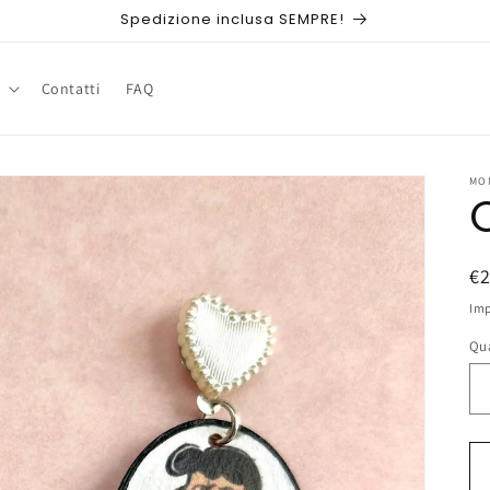
Spedizione inclusa SEMPRE!
Contatti
FAQ
MO
P
€
di
Imp
li
Qu