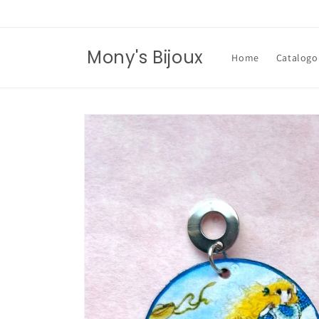
Vai
direttamente
ai contenuti
Mony's Bijoux
Home
Catalogo
Passa alle
informazioni
sul prodotto