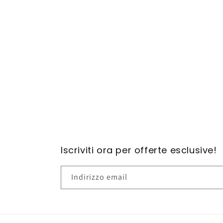
contenuti
multimediali
1
in
finestra
modale
Iscriviti ora per offerte esclusive!
Indirizzo email