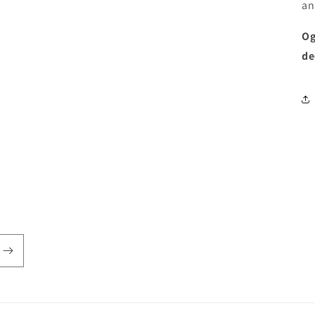
an
Og
de