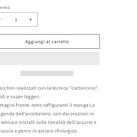
stino
antità
Diminuisci
Aumenta
quantità
quantità
per
per
Orecchini
Orecchini
Aggiungi al carrello
&quot;LA
&quot;LA
LEGGENDA
LEGGENDA
DELL&#39;ARCOBALENO
DELL&#39;ARCOBALENO
2&quot;
2&quot;
ecchini realizzati con la tecnica "cartoncino",
gidi e super leggeri.
magini fronte-retro raffiguranti il manga La
ggenda dell'arcobaleno, con decorazioni in
ramica e cristalli sulle tonalità dell'azzurro e
iusura a perno in acciaio chirurgico