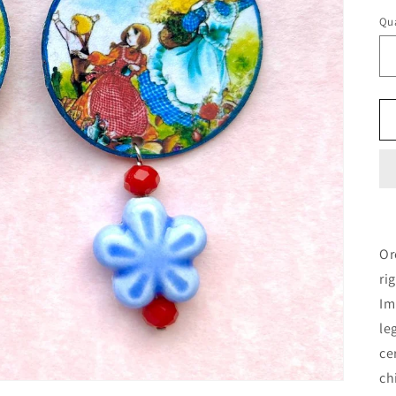
li
Qu
Or
ri
Im
le
ce
ch