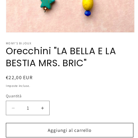
Apri
contenuti
multimediali
MONY'S BIJOUX
Orecchini "LA BELLA E LA
1
in
finestra
BESTIA MRS. BRIC"
modale
Prezzo
€22,00 EUR
di
Imposte incluse.
listino
Quantità
Diminuisci
Aumenta
quantità
quantità
per
per
Orecchini
Orecchini
Aggiungi al carrello
&quot;LA
&quot;LA