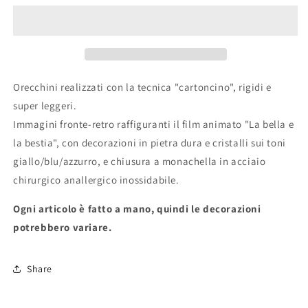
BELLA
BELLA
E
E
LA
LA
BESTIA
BESTIA
MRS.
MRS.
BRIC&quot;
BRIC&quot;
Orecchini realizzati con la tecnica "cartoncino", rigidi e
super leggeri.
Immagini fronte-retro raffiguranti il film animato "La bella e
la bestia", con decorazioni in pietra dura e cristalli sui toni
giallo/blu/azzurro, e chiusura a monachella in acciaio
chirurgico anallergico inossidabile.
Ogni articolo è fatto a mano, quindi le decorazioni
potrebbero variare.
Share