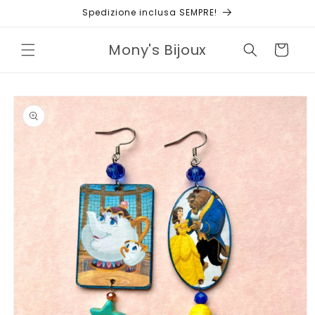
Vai
Spedizione inclusa SEMPRE!
direttamente
ai contenuti
Mony's Bijoux
Carrello
Passa alle
informazioni
sul prodotto