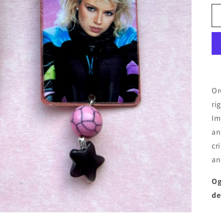
Or
ri
Im
an
cr
an
Og
de