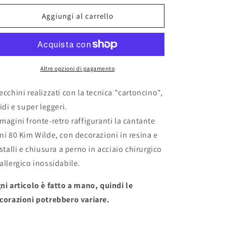
per
per
Orecchini
Orecchini
Aggiungi al carrello
&quot;KIM
&quot;KIM
WILDE&quot;
WILDE&quot;
Altre opzioni di pagamento
ecchini realizzati con la tecnica "cartoncino",
gidi e super leggeri.
magini fronte-retro raffiguranti la cantante
ni 80 Kim Wilde, con decorazioni in resina e
istalli e chiusura a perno in acciaio chirurgico
allergico inossidabile.
ni articolo è fatto a mano, quindi le
corazioni potrebbero variare.