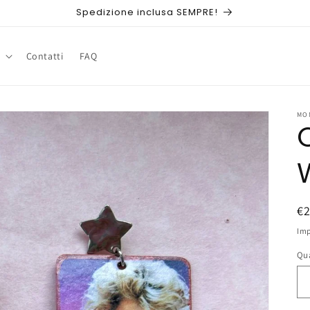
Spedizione inclusa SEMPRE!
Contatti
FAQ
MO
P
€
di
Imp
li
Qu