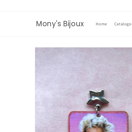
Vai
direttamente
ai contenuti
Mony's Bijoux
Home
Catalogo
Passa alle
informazioni
sul prodotto