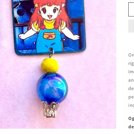
Or
ri
Im
an
de
pe
in
Og
de