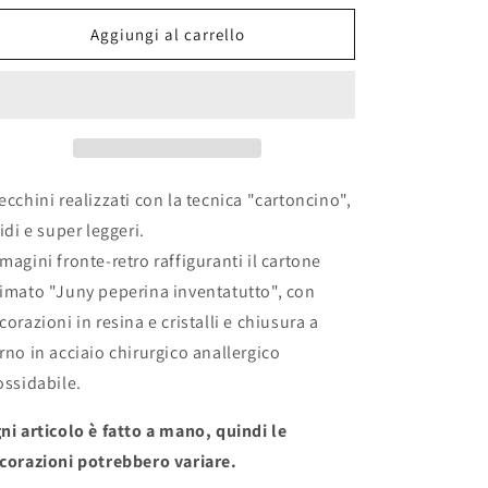
per
per
Orecchini
Orecchini
Aggiungi al carrello
&quot;JUNY
&quot;JUNY
PEPERINA&quot;
PEPERINA&quot;
ecchini realizzati con la tecnica "cartoncino",
gidi e super leggeri.
magini fronte-retro raffiguranti il cartone
imato "Juny peperina inventatutto", con
corazioni in resina e cristalli e chiusura a
rno in acciaio chirurgico anallergico
ossidabile.
ni articolo è fatto a mano, quindi le
corazioni potrebbero variare.