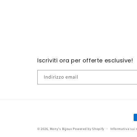
contenuti
multimediali
1
in
finestra
modale
Iscriviti ora per offerte esclusive!
Indirizzo email
M
d
© 2026,
Mony's Bijoux
Powered by Shopify
Informativa sui 
p