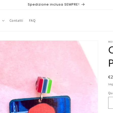
Spedizione inclusa SEMPRE!
Contatti
FAQ
MO
P
€
di
Imp
li
Qu