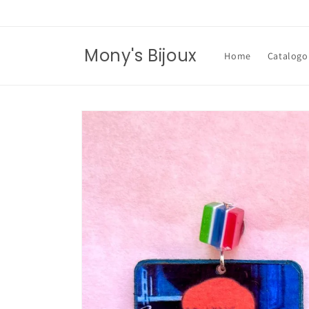
Vai
direttamente
ai contenuti
Mony's Bijoux
Home
Catalogo
Passa alle
informazioni
sul prodotto