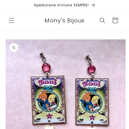
Vai
Spedizione inclusa SEMPRE!
direttamente
ai contenuti
Mony's Bijoux
Carrello
Passa alle
informazioni
sul prodotto