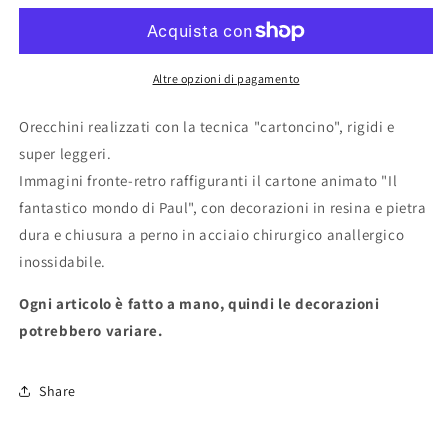
FANTASTICO
FANTASTICO
MONDO
MONDO
DI
DI
PAUL&quot;
PAUL&quot;
Altre opzioni di pagamento
Orecchini realizzati con la tecnica "cartoncino", rigidi e
super leggeri.
Immagini fronte-retro raffiguranti il cartone animato "Il
fantastico mondo di Paul", con decorazioni in resina e pietra
dura e chiusura a perno in acciaio chirurgico anallergico
inossidabile.
Ogni articolo è fatto a mano, quindi le decorazioni
potrebbero variare.
Share