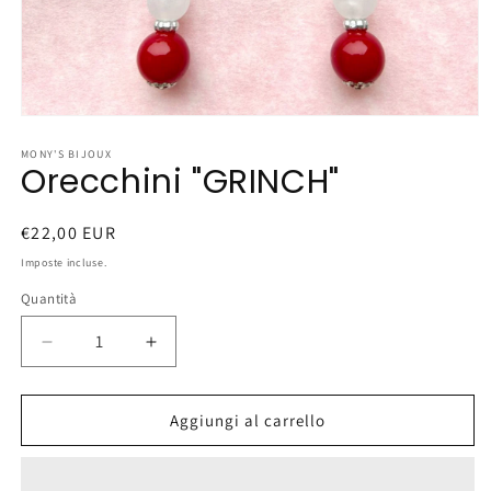
Apri
contenuti
multimediali
MONY'S BIJOUX
Orecchini "GRINCH"
1
in
finestra
modale
Prezzo
€22,00 EUR
di
Imposte incluse.
listino
Quantità
Diminuisci
Aumenta
quantità
quantità
per
per
Orecchini
Orecchini
Aggiungi al carrello
&quot;GRINCH&quot;
&quot;GRINCH&quot;