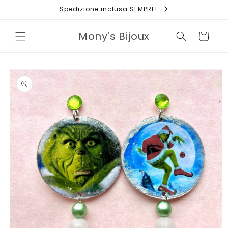
Vai
Spedizione inclusa SEMPRE!
direttamente
ai contenuti
Mony's Bijoux
Carrello
Passa alle
informazioni
sul prodotto