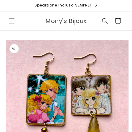
Vai
Spedizione inclusa SEMPRE!
direttamente
ai contenuti
Mony's Bijoux
Carrello
Passa alle
informazioni
sul prodotto