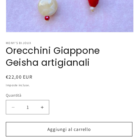
Apri
contenuti
multimediali
MONY'S BIJOUX
Orecchini Giappone
1
in
finestra
Geisha artigianali
modale
Prezzo
€22,00 EUR
di
Imposte incluse.
listino
Quantità
Diminuisci
Aumenta
quantità
quantità
per
per
Orecchini
Orecchini
Aggiungi al carrello
Giappone
Giappone