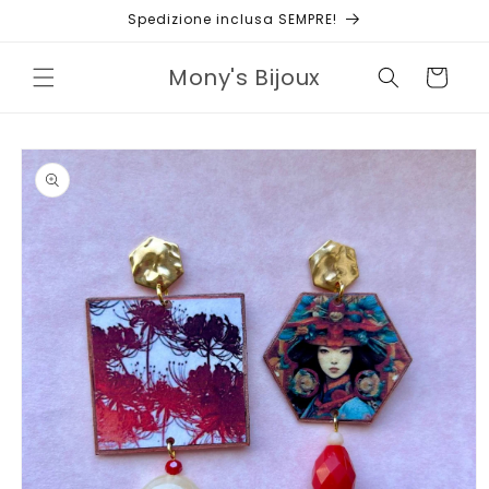
Vai
Spedizione inclusa SEMPRE!
direttamente
ai contenuti
Mony's Bijoux
Carrello
Passa alle
informazioni
sul prodotto