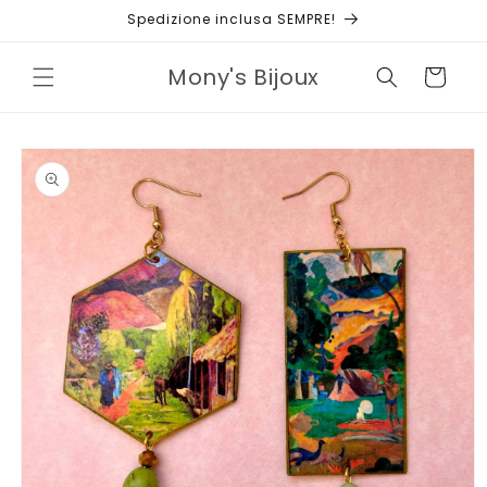
Vai
Spedizione inclusa SEMPRE!
direttamente
ai contenuti
Mony's Bijoux
Carrello
Passa alle
informazioni
sul prodotto