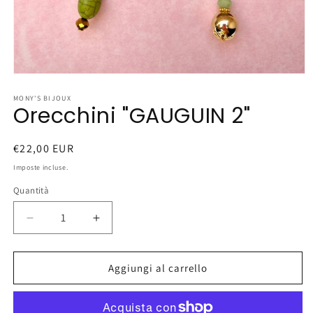
Apri
contenuti
multimediali
MONY'S BIJOUX
Orecchini "GAUGUIN 2"
1
in
finestra
modale
Prezzo
€22,00 EUR
di
Imposte incluse.
listino
Quantità
Diminuisci
Aumenta
quantità
quantità
per
per
Orecchini
Orecchini
Aggiungi al carrello
&quot;GAUGUIN
&quot;GAUGUIN
2&quot;
2&quot;