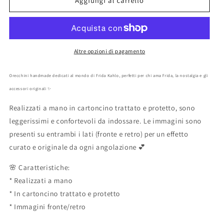
Orecchini
Orecchini
Aggiungi al carrello
Frida
Frida
Kahlo
Kahlo
fiori
fiori
primavera
primavera
artigianali
artigianali
Altre opzioni di pagamento
Orecchini handmade dedicati al mondo di Frida Kahlo, perfetti per chi ama Frida, la nostalgia e gli
accessori originali ✨
Realizzati a mano in cartoncino trattato e protetto, sono
leggerissimi e confortevoli da indossare. Le immagini sono
presenti su entrambi i lati (fronte e retro) per un effetto
curato e originale da ogni angolazione 💕
🌸 Caratteristiche:
* Realizzati a mano
* In cartoncino trattato e protetto
* Immagini fronte/retro