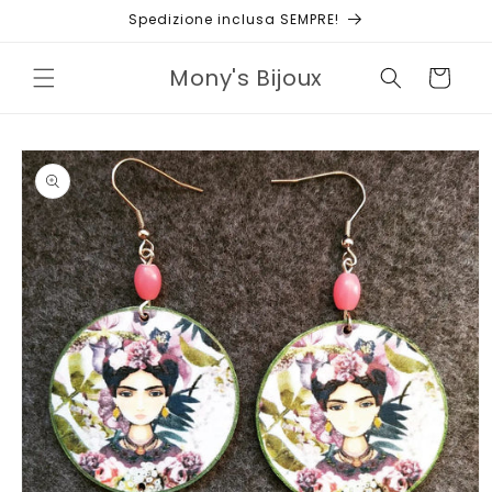
Vai
Spedizione inclusa SEMPRE!
direttamente
ai contenuti
Mony's Bijoux
Carrello
Passa alle
informazioni
sul prodotto