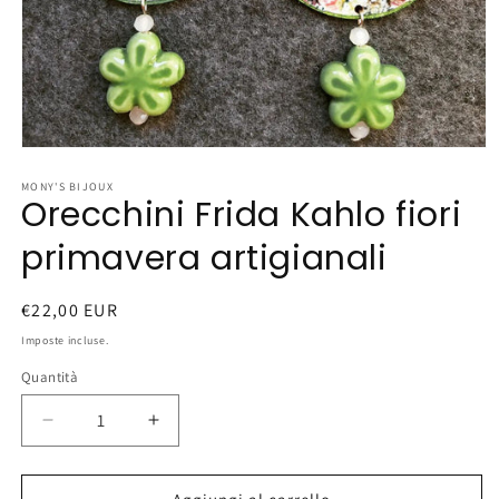
Apri
contenuti
multimediali
MONY'S BIJOUX
Orecchini Frida Kahlo fiori
1
in
finestra
primavera artigianali
modale
Prezzo
€22,00 EUR
di
Imposte incluse.
listino
Quantità
Diminuisci
Aumenta
quantità
quantità
per
per