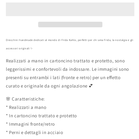
Kahlo
Kahlo
verdi
verdi
artigianali
artigianali
Orecchini handmade dedicati al mondo di Frida Kahlo, perfetti per chi ama Frida, la nostalgia e gli
accessori originali ✨
Realizzati a mano in cartoncino trattato e protetto, sono
leggerissimi e confortevoli da indossare. Le immagini sono
presenti su entrambi i lati (fronte e retro) per un effetto
curato e originale da ogni angolazione 💕
🌸 Caratteristiche:
* Realizzati a mano
* In cartoncino trattato e protetto
* Immagini fronte/retro
* Perni e dettagli in acciaio