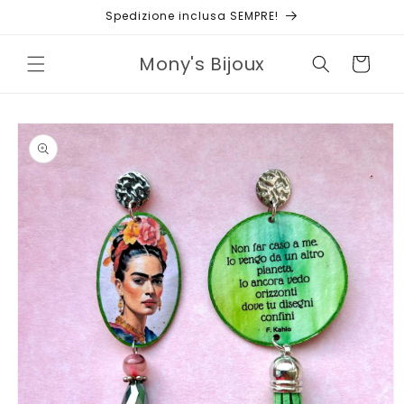
Vai
Spedizione inclusa SEMPRE!
direttamente
ai contenuti
Mony's Bijoux
Carrello
Passa alle
informazioni
sul prodotto