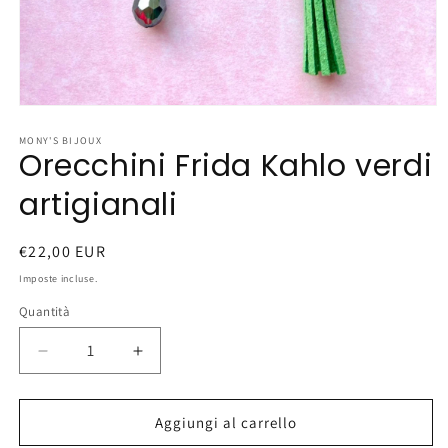
Apri
contenuti
multimediali
MONY'S BIJOUX
Orecchini Frida Kahlo verdi
1
in
finestra
artigianali
modale
Prezzo
€22,00 EUR
di
Imposte incluse.
listino
Quantità
Diminuisci
Aumenta
quantità
quantità
per
per
Orecchini
Orecchini
Aggiungi al carrello
Frida
Frida