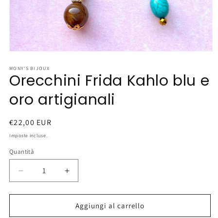
Apri
contenuti
multimediali
MONY'S BIJOUX
Orecchini Frida Kahlo blu e
1
in
finestra
oro artigianali
modale
Prezzo
€22,00 EUR
di
Imposte incluse.
listino
Quantità
Diminuisci
Aumenta
quantità
quantità
per
per
Orecchini
Orecchini
Aggiungi al carrello
Frida
Frida