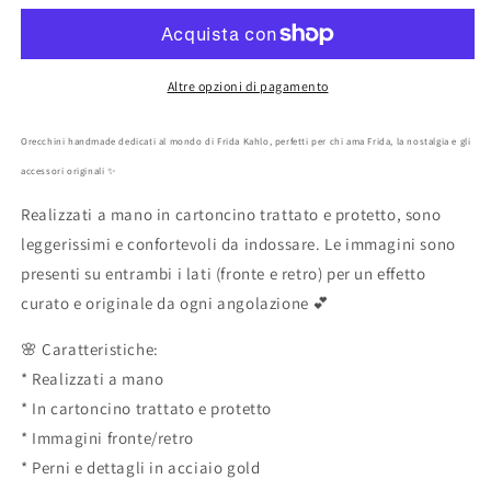
Kahlo
Kahlo
blu
blu
e
e
oro
oro
Altre opzioni di pagamento
artigianali
artigianali
Orecchini handmade dedicati al mondo di Frida Kahlo, perfetti per chi ama Frida, la nostalgia e gli
accessori originali ✨
Realizzati a mano in cartoncino trattato e protetto, sono
leggerissimi e confortevoli da indossare. Le immagini sono
presenti su entrambi i lati (fronte e retro) per un effetto
curato e originale da ogni angolazione 💕
🌸 Caratteristiche:
* Realizzati a mano
* In cartoncino trattato e protetto
* Immagini fronte/retro
* Perni e dettagli in acciaio gold