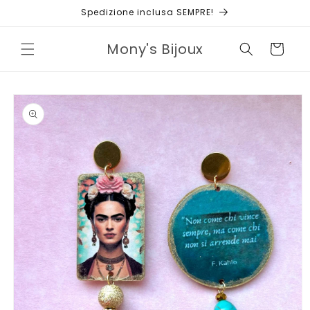
Vai
Spedizione inclusa SEMPRE!
direttamente
ai contenuti
Mony's Bijoux
Carrello
Passa alle
informazioni
sul prodotto