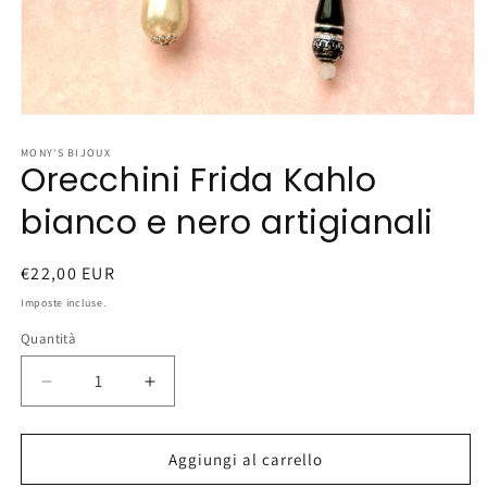
Apri
contenuti
multimediali
MONY'S BIJOUX
Orecchini Frida Kahlo
1
in
finestra
bianco e nero artigianali
modale
Prezzo
€22,00 EUR
di
Imposte incluse.
listino
Quantità
Diminuisci
Aumenta
quantità
quantità
per
per
Orecchini
Orecchini
Aggiungi al carrello
Frida
Frida