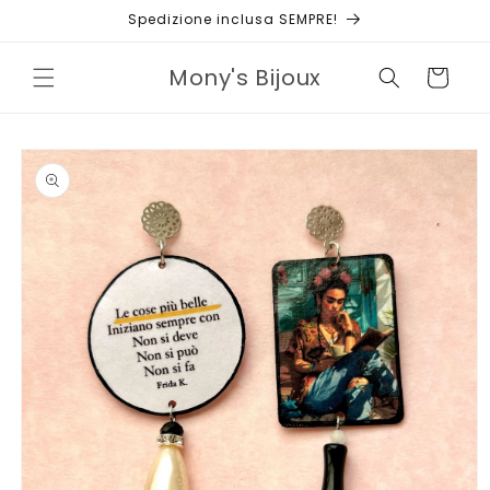
Vai
Spedizione inclusa SEMPRE!
direttamente
ai contenuti
Mony's Bijoux
Carrello
Passa alle
informazioni
sul prodotto