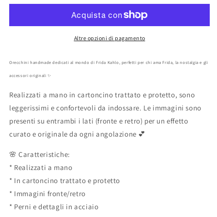
Kahlo
Kahlo
bianco
bianco
e
e
nero
nero
Altre opzioni di pagamento
artigianali
artigianali
Orecchini handmade dedicati al mondo di Frida Kahlo, perfetti per chi ama Frida, la nostalgia e gli
accessori originali ✨
Realizzati a mano in cartoncino trattato e protetto, sono
leggerissimi e confortevoli da indossare. Le immagini sono
presenti su entrambi i lati (fronte e retro) per un effetto
curato e originale da ogni angolazione 💕
🌸 Caratteristiche:
* Realizzati a mano
* In cartoncino trattato e protetto
* Immagini fronte/retro
* Perni e dettagli in acciaio