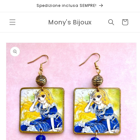
Vai
Spedizione inclusa SEMPRE!
direttamente
ai contenuti
Mony's Bijoux
Carrello
Passa alle
informazioni
sul prodotto