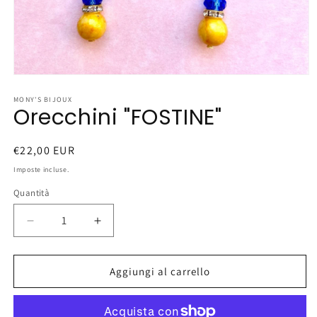
Apri
contenuti
multimediali
MONY'S BIJOUX
Orecchini "FOSTINE"
1
in
finestra
modale
Prezzo
€22,00 EUR
di
Imposte incluse.
listino
Quantità
Diminuisci
Aumenta
quantità
quantità
per
per
Orecchini
Orecchini
Aggiungi al carrello
&quot;FOSTINE&quot;
&quot;FOSTINE&quot;