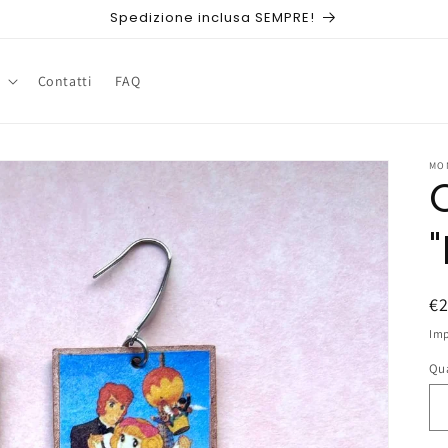
Spedizione inclusa SEMPRE!
Contatti
FAQ
MO
P
€
di
Imp
li
Qu