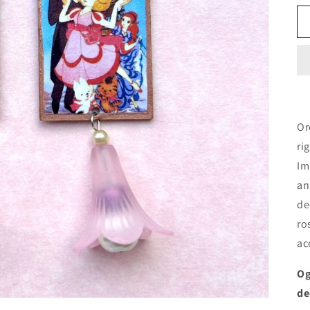
Or
ri
Im
an
de
ro
ac
Og
de