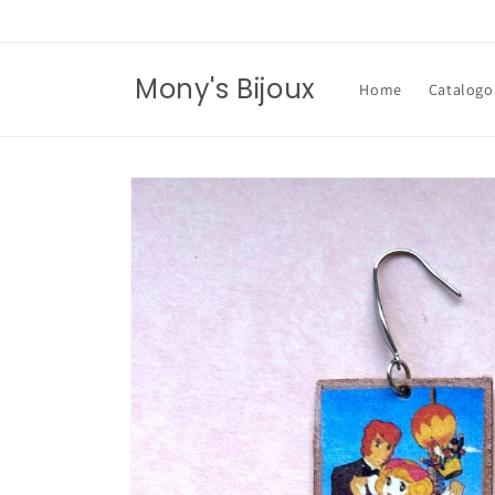
Vai
direttamente
ai contenuti
Mony's Bijoux
Home
Catalogo
Passa alle
informazioni
sul prodotto