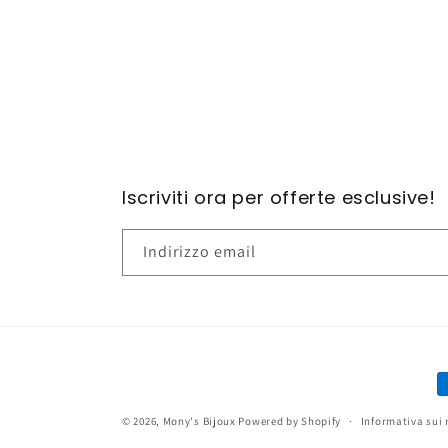
contenuti
multimediali
1
in
finestra
modale
Iscriviti ora per offerte esclusive!
Indirizzo email
M
d
© 2026,
Mony's Bijoux
Powered by Shopify
Informativa sui 
p