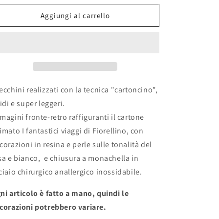
per
per
Orecchini
Orecchini
Aggiungi al carrello
&quot;FIORELLINO&quot;
&quot;FIORELLINO&quot;
ecchini realizzati con la tecnica "cartoncino",
gidi e super leggeri.
magini fronte-retro raffiguranti il cartone
imato I fantastici viaggi di Fiorellino, con
corazioni in resina e perle sulle tonalità del
sa e bianco, e chiusura a monachella in
ciaio chirurgico anallergico inossidabile.
ni articolo è fatto a mano, quindi le
corazioni potrebbero variare.