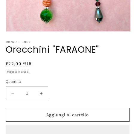
Apri
contenuti
multimediali
MONY'S BIJOUX
Orecchini "FARAONE"
1
in
finestra
modale
Prezzo
€22,00 EUR
di
Imposte incluse.
listino
Quantità
Diminuisci
Aumenta
quantità
quantità
per
per
Orecchini
Orecchini
Aggiungi al carrello
&quot;FARAONE&quot;
&quot;FARAONE&quot;