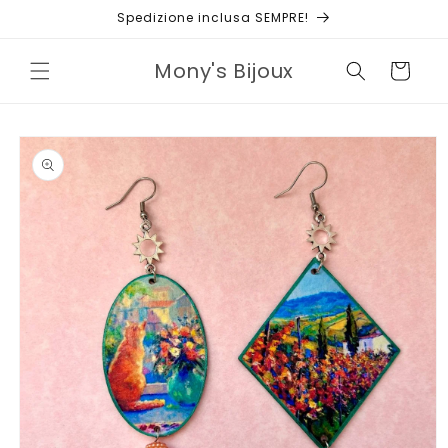
Vai
Spedizione inclusa SEMPRE!
direttamente
ai contenuti
Mony's Bijoux
Carrello
Passa alle
informazioni
sul prodotto