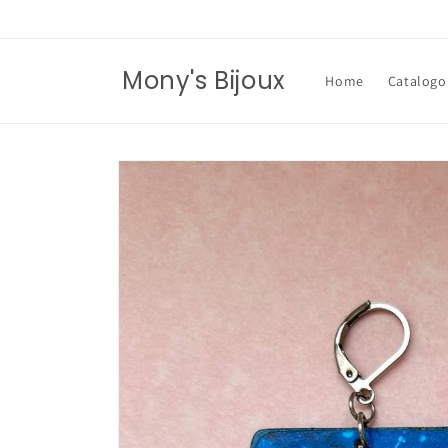
Vai
direttamente
ai contenuti
Mony's Bijoux
Home
Catalogo
Passa alle
informazioni
sul prodotto