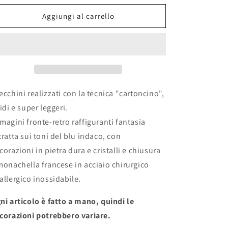
per
per
Orecchini
Orecchini
Aggiungi al carrello
&quot;FANTASIA
&quot;FANTASIA
BLU&quot;
BLU&quot;
ecchini realizzati con la tecnica "cartoncino",
gidi e super leggeri.
magini fronte-retro raffiguranti fantasia
tratta sui toni del blu indaco, con
corazioni in pietra dura e cristalli e chiusura
monachella francese in acciaio chirurgico
allergico inossidabile.
ni articolo è fatto a mano, quindi le
corazioni potrebbero variare.