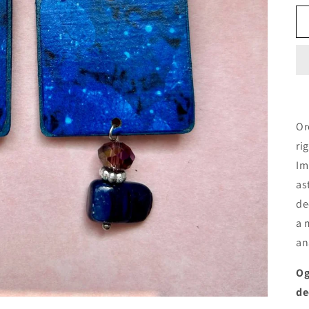
Or
ri
Im
as
de
a 
an
Og
de