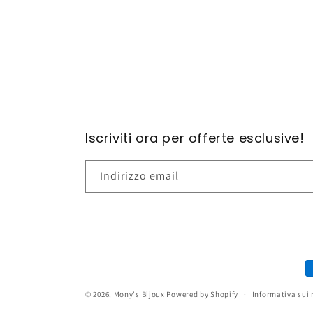
contenuti
multimediali
1
in
finestra
modale
Iscriviti ora per offerte esclusive!
Indirizzo email
M
d
© 2026,
Mony's Bijoux
Powered by Shopify
Informativa sui 
p