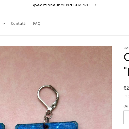
Spedizione inclusa SEMPRE!
Contatti
FAQ
MO
P
€
di
Imp
li
Qu