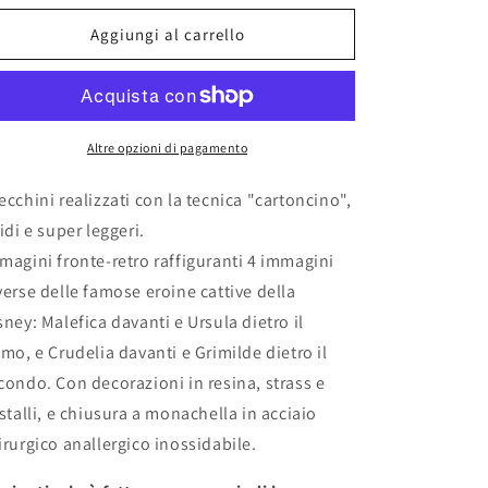
per
per
Orecchini
Orecchini
Aggiungi al carrello
&quot;CATTIVE&quot;
&quot;CATTIVE&quot;
Altre opzioni di pagamento
ecchini realizzati con la tecnica "cartoncino",
gidi e super leggeri.
magini fronte-retro raffiguranti 4 immagini
verse delle famose eroine cattive della
sney: Malefica davanti e Ursula dietro il
imo, e Crudelia davanti e Grimilde dietro il
condo. Con decorazioni in resina, strass e
istalli, e chiusura a monachella in acciaio
irurgico anallergico inossidabile.