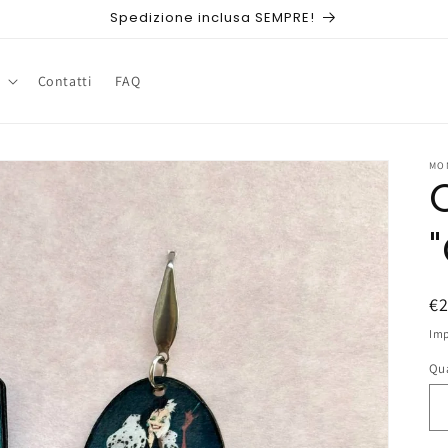
Spedizione inclusa SEMPRE!
Contatti
FAQ
MO
P
€
di
Imp
li
Qu