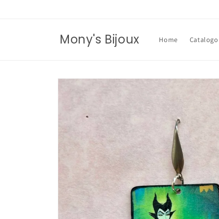
Vai
direttamente
ai contenuti
Mony's Bijoux
Home
Catalogo
Passa alle
informazioni
sul prodotto