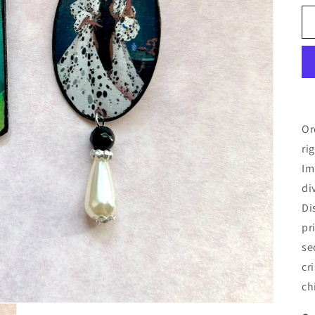
Or
ri
Im
di
Di
pr
se
cr
ch