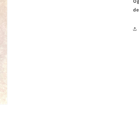
Og
de