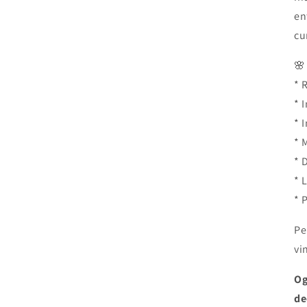
en
cu
🌸
* 
* 
* 
* 
* 
* 
* 
Pe
vi
Og
de