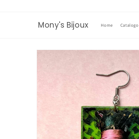
Vai
direttamente
ai contenuti
Mony's Bijoux
Home
Catalogo
Passa alle
informazioni
sul prodotto