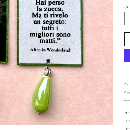
li
Qu
Orec
Capp
orig
Re
pr
in