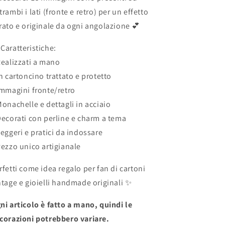
trambi i lati (fronte e retro) per un effetto
rato e originale da ogni angolazione 💕
 Caratteristiche:
Realizzati a mano
In cartoncino trattato e protetto
Immagini fronte/retro
Monachelle e dettagli in acciaio
Decorati con perline e charm a tema
Leggeri e pratici da indossare
Pezzo unico artigianale
rfetti come idea regalo per fan di cartoni
ntage e gioielli handmade originali ✨
ni articolo è fatto a mano, quindi le
corazioni potrebbero variare.