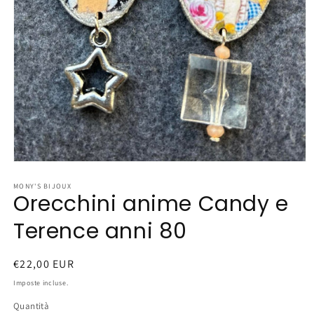
Apri
contenuti
multimediali
MONY'S BIJOUX
Orecchini anime Candy e
1
in
finestra
Terence anni 80
modale
Prezzo
€22,00 EUR
di
Imposte incluse.
listino
Quantità