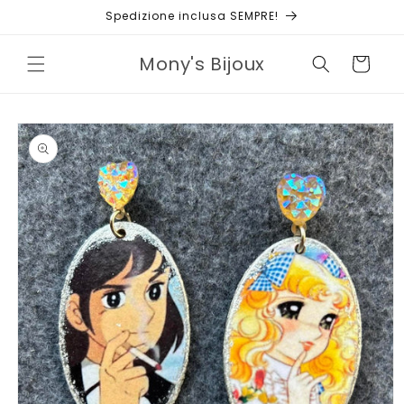
Vai
Spedizione inclusa SEMPRE!
direttamente
ai contenuti
Mony's Bijoux
Carrello
Passa alle
informazioni
sul prodotto