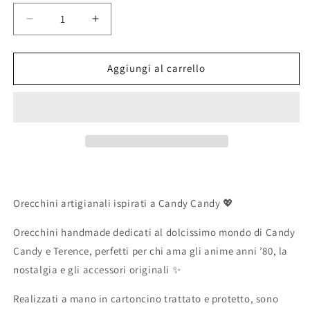
Diminuisci
Aumenta
quantità
quantità
per
per
Orecchini
Orecchini
Aggiungi al carrello
anime
anime
Candy
Candy
e
e
Terence
Terence
anni
anni
80
80
Orecchini artigianali ispirati a Candy Candy 💖
Orecchini handmade dedicati al dolcissimo mondo di Candy
Candy e Terence, perfetti per chi ama gli anime anni ’80, la
nostalgia e gli accessori originali ✨
Realizzati a mano in cartoncino trattato e protetto, sono