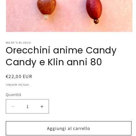
Apri
contenuti
multimediali
MONY'S BIJOUX
Orecchini anime Candy
1
in
finestra
Candy e Klin anni 80
modale
Prezzo
€22,00 EUR
di
Imposte incluse.
listino
Quantità
Diminuisci
Aumenta
quantità
quantità
per
per
Orecchini
Orecchini
Aggiungi al carrello
anime
anime