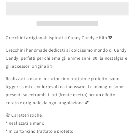
Candy
Candy
Candy
Candy
e
e
Klin
Klin
anni
anni
80
80
Orecchini artigianali ispirati a Candy Candy e Klin 💖
Orecchini handmade dedicati al dolcissimo mondo di Candy
Candy, perfetti per chi ama gli anime anni ’80, la nostalgia e
gli accessori originali ✨
Realizzati a mano in cartoncino trattato e protetto, sono
leggerissimi e confortevoli da indossare. Le immagini sono
presenti su entrambi i lati (fronte e retro) per un effetto
curato e originale da ogni angolazione 💕
🌸 Caratteristiche:
* Realizzati a mano
* In cartoncino trattato e protetto