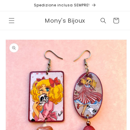
Vai
Spedizione inclusa SEMPRE!
direttamente
ai contenuti
Mony's Bijoux
Carrello
Passa alle
informazioni
sul prodotto