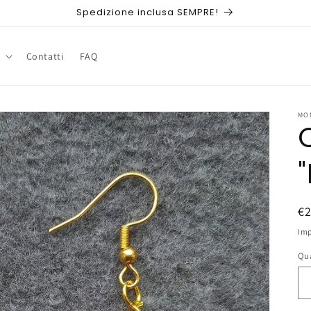
Spedizione inclusa SEMPRE!
Contatti
FAQ
MO
P
€
di
Imp
li
Qu