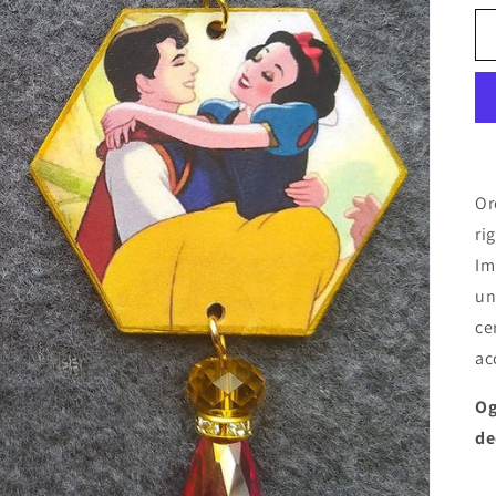
Or
ri
Im
un
ce
ac
Og
de