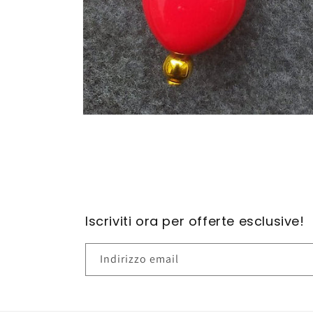
Apri
contenuti
multimediali
1
in
finestra
modale
Iscriviti ora per offerte esclusive!
Indirizzo email