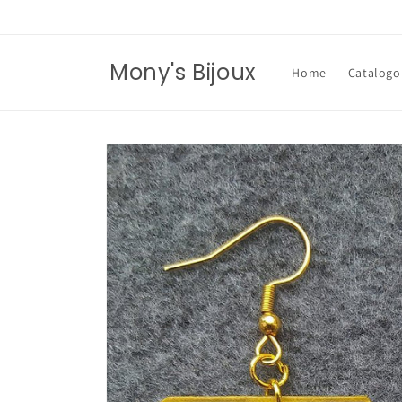
Vai
direttamente
ai contenuti
Mony's Bijoux
Home
Catalogo
Passa alle
informazioni
sul prodotto