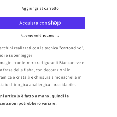
per
per
Orecchini
Orecchini
Aggiungi al carrello
&quot;BIANCANEVE&quot;
&quot;BIANCANEVE&quot;
Altre opzioni di pagamento
ecchini realizzati con la tecnica "cartoncino",
gidi e super leggeri.
magini fronte-retro raffiguranti Biancaneve e
a frase della fiaba, con decorazioni in
ramica e cristalli e chiusura a monachella in
ciaio chirurgico anallergico inossidabile.
ni articolo è fatto a mano, quindi le
corazioni potrebbero variare.