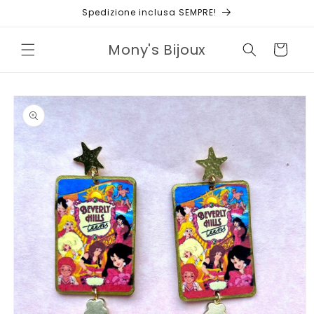
Vai
Spedizione inclusa SEMPRE!
direttamente
ai contenuti
Mony's Bijoux
Carrello
Passa alle
informazioni
sul prodotto