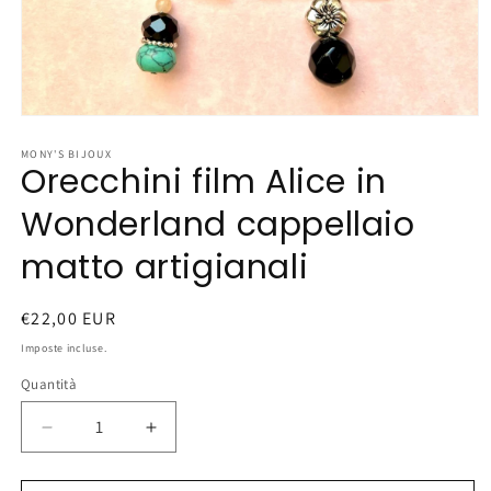
Apri
contenuti
multimediali
MONY'S BIJOUX
Orecchini film Alice in
1
in
finestra
Wonderland cappellaio
modale
matto artigianali
Prezzo
€22,00 EUR
di
Imposte incluse.
listino
Quantità
Diminuisci
Aumenta
quantità
quantità
per
per