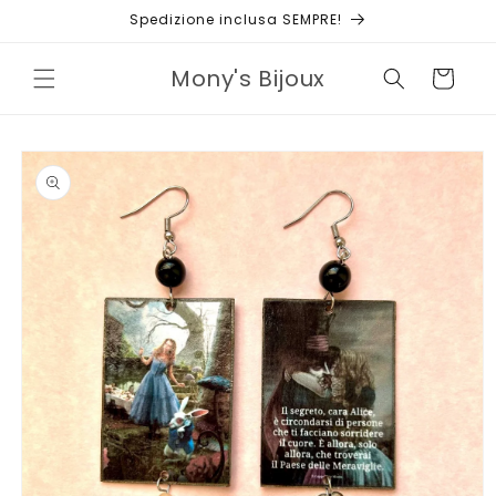
Vai
Spedizione inclusa SEMPRE!
direttamente
ai contenuti
Mony's Bijoux
Carrello
Passa alle
informazioni
sul prodotto