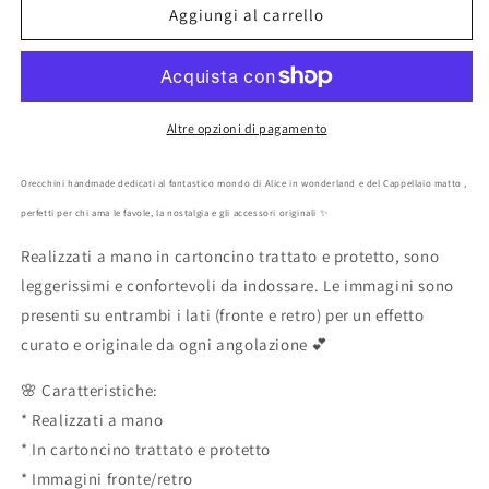
Orecchini
Orecchini
Aggiungi al carrello
film
film
Alice
Alice
in
in
Wonderland
Wonderland
cappellaio
cappellaio
Altre opzioni di pagamento
matto
matto
artigianali
artigianali
Orecchini handmade dedicati al fantastico mondo di Alice in wonderland e del Cappellaio matto ,
perfetti per chi ama le favole, la nostalgia e gli accessori originali ✨
Realizzati a mano in cartoncino trattato e protetto, sono
leggerissimi e confortevoli da indossare. Le immagini sono
presenti su entrambi i lati (fronte e retro) per un effetto
curato e originale da ogni angolazione 💕
🌸 Caratteristiche:
* Realizzati a mano
* In cartoncino trattato e protetto
* Immagini fronte/retro