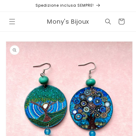
Vai
Spedizione inclusa SEMPRE!
direttamente
ai contenuti
Mony's Bijoux
Carrello
Passa alle
informazioni
sul prodotto