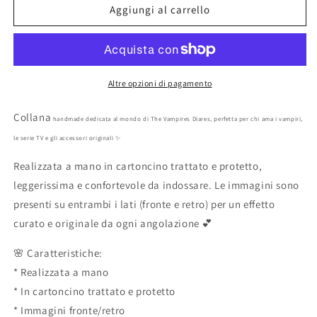
Collana
Collana
Aggiungi al carrello
serie
serie
tv
tv
The
The
vampires
vampires
diares
diares
Altre opzioni di pagamento
artigianale
artigianale
Collana
handmade dedicata al mondo di The Vampires Diares, perfetta per chi ama i vampiri,
le serie TV e gli accessori originali ✨
Realizzata a mano in cartoncino trattato e protetto,
leggerissima e confortevole da indossare. Le immagini sono
presenti su entrambi i lati (fronte e retro) per un effetto
curato e originale da ogni angolazione 💕
🌸 Caratteristiche:
* Realizzata a mano
* In cartoncino trattato e protetto
* Immagini fronte/retro