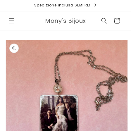
Vai
Spedizione inclusa SEMPRE!
direttamente
ai contenuti
Mony's Bijoux
Carrello
Passa alle
informazioni
sul prodotto