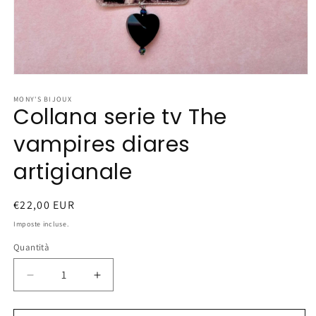
Apri
contenuti
multimediali
MONY'S BIJOUX
Collana serie tv The
1
in
finestra
vampires diares
modale
artigianale
Prezzo
€22,00 EUR
di
Imposte incluse.
listino
Quantità
Diminuisci
Aumenta
quantità
quantità
per
per