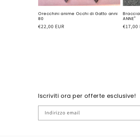
Orecchini anime Occhi di Gatto anni
Braccia
80
ANNE"
Prezzo
€22,00 EUR
Prezzo
€17,00
di
di
listino
listino
Iscriviti ora per offerte esclusive!
Indirizzo email